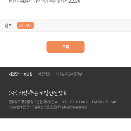
탄신 제448주년 기념 의암 주논개 제전(2022년)
첨부
바로보기
목록
`
개인정보보호방침
이용약관
이메일무단수집거부
전라북도 장수군 장수읍 논개사당길 41
TEL
063-351-6400
FAX
063-351-6401
Copyright (c) (사)의암주논개정신선양회. All Right Reserved.